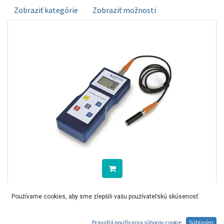
Zobraziť kategórie
Zobraziť možnosti
Digitálny merač hrúbky náteru KERN TB 1000-0,1F
Používame cookies, aby sme zlepšili vašu používateľskú skúsenosť.
360,00
€
342,00
€
bez DPH
Váš spoľahlivý pracovný nástroj pre každý deň: ľahký, jednoduchý,
presný
Pravidlá používania súborov cookie
Súhlasím