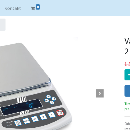
0
Kontakt
V
2
1 
Tov
pra
Odo
int