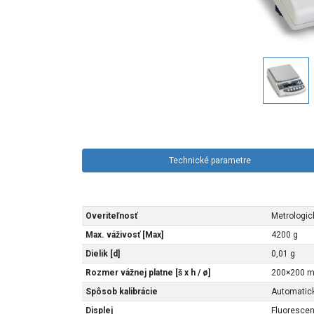
Technické parametre
Overiteľnosť
Metrologic
Max. váživosť [Max]
4200 g
Dielik [d]
0,01 g
Rozmer vážnej platne [š x h / ø]
200×200 
Spôsob kalibrácie
Automatick
Displej
Fluorescen