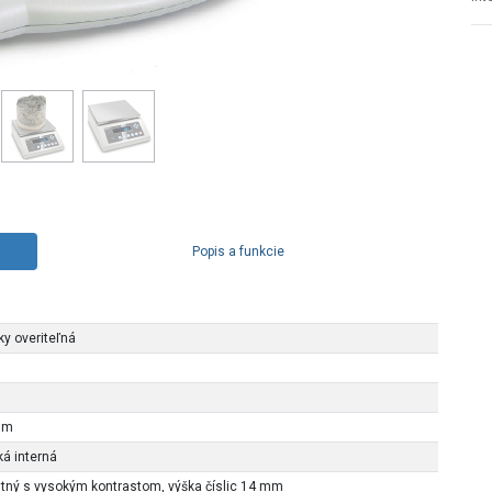
Popis a funkcie
ky overiteľná
mm
á interná
tný s vysokým kontrastom, výška číslic 14 mm