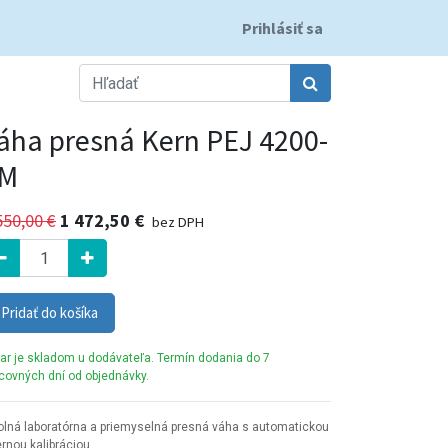
Prihlásiť sa
áha presná Kern PEJ 4200-
M
550,00
€
1 472,50
€
bez DPH
Pridať do košíka
ar je skladom u dodávateľa. Termín dodania do 7
covných dní od objednávky.
lná laboratórna a priemyselná presná váha s automatickou
ernou kalibráciou