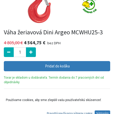
Váha žeriavová Dini Argeo MCWHU25-3
4 805,00
€
4 564,75
€
bez DPH
Pridať do košíka
Tovar je skladom u dodávateľa. Termín dodania do 7 pracovných dní od
objednávky.
Vysokokapacitná žeriavová váha na priemyselné váženie, spoľahlivá a
ľahko ovládateľná, vhodná ako do komerčných skladov, tak aj do
Používame cookies, aby sme zlepšili vašu používateľskú skúsenosť.
náročnejších prostredí.
Pravidlá používania súborov cookie
Súhlasím