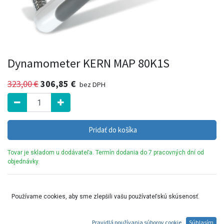
Dynamometer KERN MAP 80K1S
323,00
€
306,85
€
bez DPH
Pridať do košíka
Tovar je skladom u dodávateľa. Termín dodania do 7 pracovných dní od
objednávky.
Ručný dynamometer, napr. na rehabilitačné ošetrenie po úrazoch
Používame cookies, aby sme zlepšili vašu používateľskú skúsenosť.
Pravidlá používania súborov cookie
Súhlasím