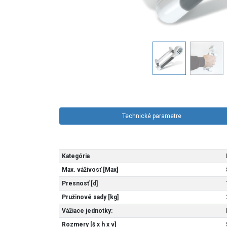
Technické parametre
Kategória
Max. váživosť [Max]
Presnosť [d]
Pružinové sady [kg]
Vážiace jednotky:
Rozmery [š x h x v]