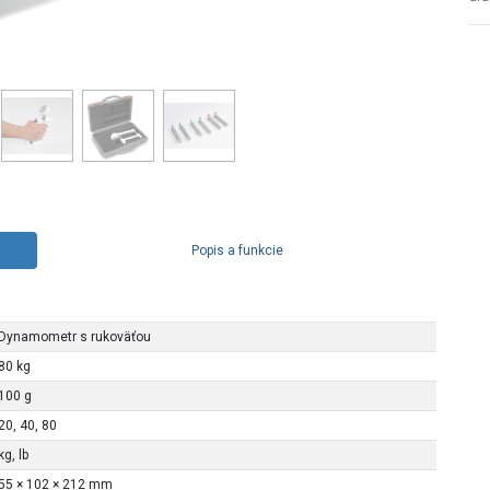
Popis a funkcie
Dynamometr s rukoväťou
80 kg
100 g
20, 40, 80
kg, lb
55 × 102 × 212 mm