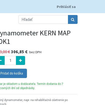
Prihlásiť sa
ynamometer KERN MAP
0K1
3,00
€
306,85
€
bez DPH
Pridať do košíka
ar je skladom u dodávateľa. Termín dodania do 7
covných dní od objednávky.
ný dynamometer, napr. na rehabilitačné ošetrenie po
azoch