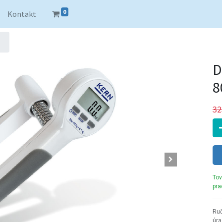
0
Kontakt
D
8
32
Tov
pra
Ruč
úr