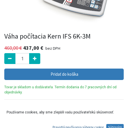
Váha počítacia Kern IFS 6K-3M
460,00
€
437,00
€
bez DPH
Pridať do košíka
Tovar je skladom u dodávateľa. Termín dodania do 7 pracovných dní od
objednávky.
Priemyselná počítacia váha s veľkým samostatným ovládacím panelom
Používame cookies, aby sme zlepšili vašu používateľskú skúsenosť.
Pravidlá používania súborov cookie
Súhlasím