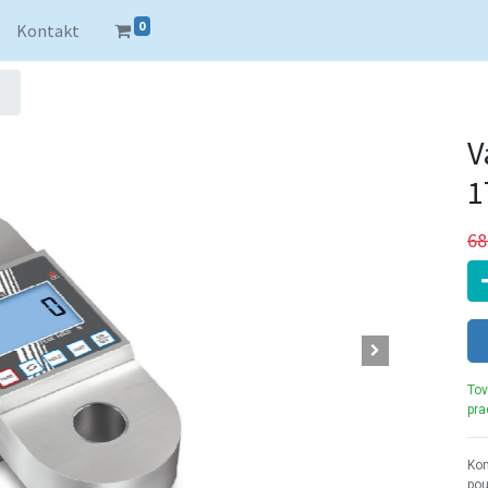
0
Kontakt
V
1
68
Tov
pra
Kom
pou