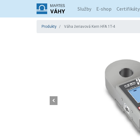
Služby
E-shop
Certifikáty
Produkty
Váha žeriavová Kern HFA 1T-4