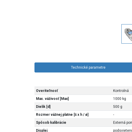
Technické parametre
Overiteľnosť
Kontrolná
Max. váživosť [Max]
1000 kg
Dielik [d]
500 g
Rozmer vážnej platne [š x h / ø]
-
Spôsob kalibrácie
Externá po
Displej
podsvietený