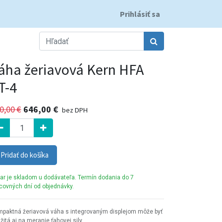
Prihlásiť sa
áha žeriavová Kern HFA
T-4
0,00
€
646,00
€
bez DPH
Pridať do košíka
ar je skladom u dodávateľa. Termín dodania do 7
covných dní od objednávky.
paktná žeriavová váha s integrovaným displejom môže byť
žitá aj na meranie ťahovej sily