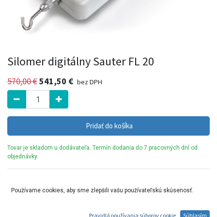
Silomer digitálny Sauter FL 20
570,00
€
541,50
€
bez DPH
Pridať do košíka
Tovar je skladom u dodávateľa. Termín dodania do 7 pracovných dní od
objednávky.
Prémiový silomer s grafickým displejom a integrovaným snímačom
Používame cookies, aby sme zlepšili vašu používateľskú skúsenosť.
Pravidlá používania súborov cookie
Súhlasím