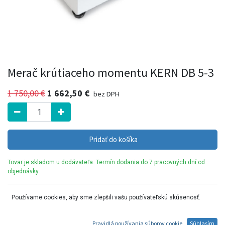
Merač krútiaceho momentu KERN DB 5-3
1 750,00
€
1 662,50
€
bez DPH
Pridať do košíka
Tovar je skladom u dodávateľa. Termín dodania do 7 pracovných dní od
objednávky.
Praktický spôsob testovania krútiaceho momentu nástrojov
Používame cookies, aby sme zlepšili vašu používateľskú skúsenosť.
Pravidlá používania súborov cookie
Súhlasím