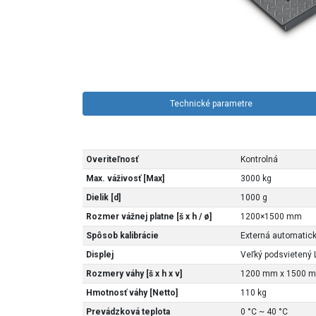
Technické parametre
Overiteľnosť
Kontrolná
Max. váživosť [Max]
3000 kg
Dielik [d]
1000 g
Rozmer vážnej platne [š x h / ø]
1200×1500 mm
Spôsob kalibrácie
Externá automatic
Displej
Veľký podsvietený 
Rozmery váhy [š x h x v]
1200 mm x 1500 
Hmotnosť váhy [Netto]
110 kg
Prevádzková teplota
0 °C ~ 40 °C