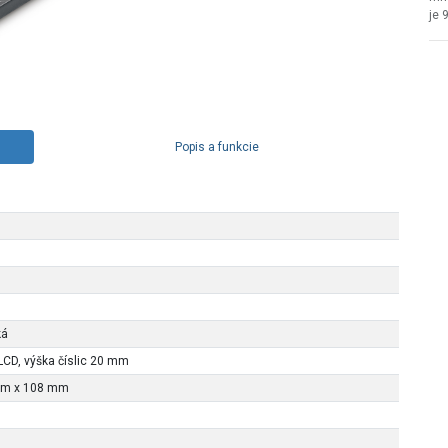
je 
Popis a funkcie
ká
LCD, výška číslic 20 mm
mm x 108 mm