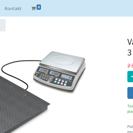
0
Kontakt
V
3
2 
Tov
pra
Poč
mno