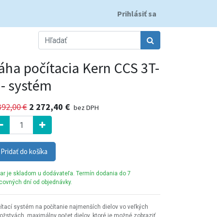
Prihlásiť sa
áha počítacia Kern CCS 3T-
 - systém
392,00
€
2 272,40
€
bez DPH
Pridať do košíka
ar je skladom u dodávateľa. Termín dodania do 7
covných dní od objednávky.
ítací systém na počítanie najmenších dielov vo veľkých
žstvách, maximálny počet dielov, ktoré je možné zobraziť,